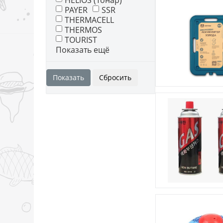
HELIOS (Тонар)
PAYER
SSR
THERMACELL
THERMOS
TOURIST
Показать ещё