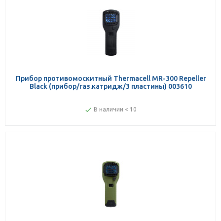
Прибор противомоскитный Thermacell MR-300 Repeller
Black (прибор/газ.катридж/3 пластины) 003610
В наличии < 10