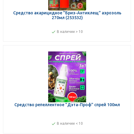
Средство акарицидное "Бриз-Антиклещ" аэрозоль
270мл (253532)
В наличии > 10
Средство репеллентное "Дэта-Проф" спрей 100мл
В наличии < 10