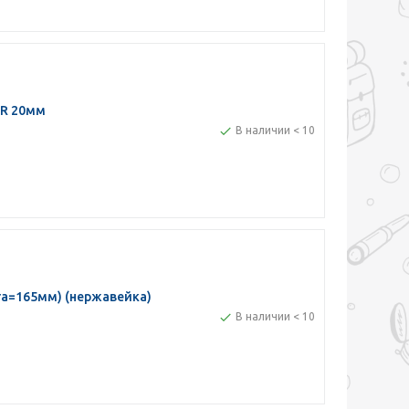
AR 20мм
В наличии < 10
га=165мм) (нержавейка)
В наличии < 10