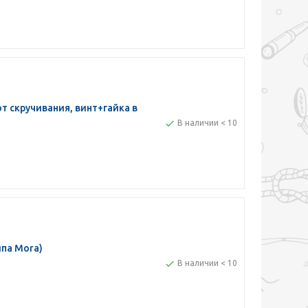
т скручивания, винт+гайка в
В наличии < 10
ипа Mora)
В наличии < 10