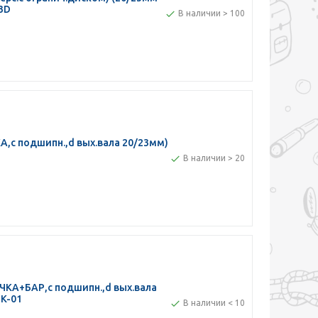
3D
В наличии > 100
,с подшипн.,d вых.вала 20/23мм)
В наличии > 20
ЧКА+БАР,с подшипн.,d вых.вала
K-01
В наличии < 10