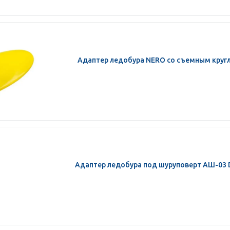
Адаптер ледобура NERO со съемным круг
Адаптер ледобура под шуруповерт АШ-03 D