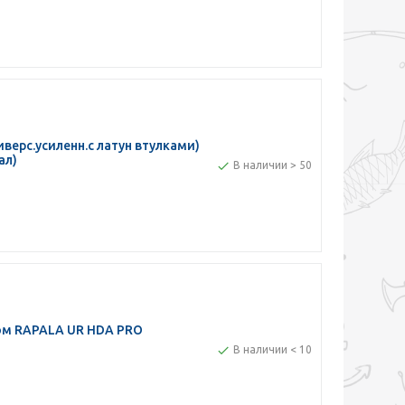
верс.усиленн.с латун втулками)
ал)
В наличии > 50
ом RAPALA UR HDA PRO
В наличии < 10