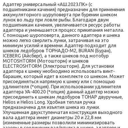
Адаптер универсальный «АШ.2023.ПК» (с
подшипниками качения) предназначен для применения
аккумуляторного шуруповерта при бурении шнеком
лунок во льду при ловле рыбы. Благодаря двум
подшипникам качения, увеличивается ресурс работы
адаптера и уменьшается процесс прикипания металла.
С помощью шуроповерта, данного адаптера и шнека
можно легко сверлить лунки, затрачивая на это
минимум усилий и времени. Адаптер подходит для
шнеков ледобуров ТОРНАДО-М2, BURAN (Буран),
ICEBERG (Айсберг), а также шнеков под мотобур
MOTOSHTORM (Мотошторм) и шнеков
ELECTROSHTORM (Электрошторм). Для установки
адаптера к шнеку необходимо использовать винт-
барашек, который идет в комплекте со шнеком. Может
присоединяться напрямую к шнеку или с помощью
удлинителя (*опция). При использовании удлинителя
адаптера УА-400.20 (*опция) данный адаптер можно
присоединить к шнекам ледобуров ТОНАР двуручные,
Helios и Helios Long. Удобная теплая ручка
предназначена для изъятия шнека из лунки.
Улучшенная двухступенчатая конструкция выходного
вала адаптера имеет диаметры 20 и 22,8 мм
(измененные размеры позволили минимизировать
зазоры в соединении вал/втулка в шнеке, адаптере и