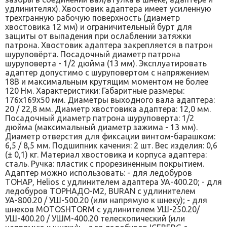
удлинителях). Хвостовик адаптера имеет усиленную
трехгранную рабочую поверхность (диаметр
хвостовика 12 мм) и ограничительный бурт для
защиты от выпадения при ослаблении затяжки
патрона. Хвостовик адаптера закрепляется в патрон
шуруповёрта. Посадочный диаметр патрона
шуруповерта - 1/2 дюйма (13 мм). Эксплуатировать
адаптер допустимо с шуруповертом с напряжением
18В и максимальным крутящим моментом не более
120 Нм. Характеристики: Габаритные размеры:
176x169x50 мм. Диаметры выходного вала адаптера:
20 / 22,8 мм. Диаметр хвостовика адаптера: 12,0 мм.
Посадочный диаметр патрона шуруповерта: 1/2
дюйма (максимальный диаметр зажима - 13 мм).
Диаметр отверстия для фиксации винтом-барашком:
6,5 / 8,5 мм. Подшипник качения: 2 шт. Вес изделия: 0,6
(± 0,1) кг. Материал хвостовика и корпуса адаптера:
сталь. Ручка: пластик с прорезиненным покрытием.
Адаптер можно использовать: - для ледобуров
ТОНАР, Helios с удлинителем адаптера УА-400.20; - для
ледобуров ТОРНАДО-М2, BURAN с удлинителем
УА-800.20 / УШ-500.20 (или напрямую к шнеку); - для
шнеков MOTOSHTORM с удлинителем УШ-250.20/
УШ-400.20 / УШМ-400.20 телескопический (или