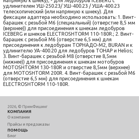
напрямую к шнеку); - для ледобуров ICEBERG с
удлинителем УШ-250.23/ УШ-400.23 / УША-400.23
телескопический (или напрямую к шнеку). Для
фиксации адаптера необходимо использовать: 1. Винт-
барашек с резьбой М6 (специальный) (отверстие 8,5 мм
(верхнее)) для присоединения к шнекам ледобуров
ICEBERG и шнеков ELECTROSHTORM 110-180R.; 2. Винт-
барашек с резьбой М6 (отверстие 6,5 мм) для
присоединения к ледобурам ТОРНАДО-М2, BURAN и к
удлинителю УА-400.20 для ледобуров ТОНАР и Helios;
3. Винт-барашек с резьбой М8 (отверстие 8,5мм
(нижнее)) для присоединения к шнекам мотобуров
MOTOSHTORM 130-180R и отверстие 8,5мм (верхнее)
для MOTOSHTORM 200R. 4. Винт-барашек с резьбой М6
(отверстие 6,5 мм) для присоединения к шнекам
ELECTROSHTORM 110-180R.
2026, © ПримФишинг
КОМПАНИЯ
О компании
Прайсы и предзаказы
ПОМОЩЬ
Блог