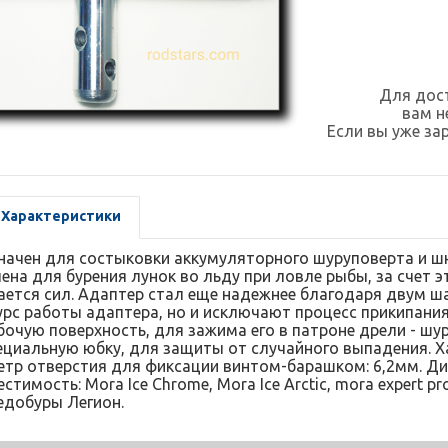
Для дост
вам 
Если вы уже за
Характеристики
ачен для состыковки аккумуляторного шуруповерта и шне
ена для бурения лунок во льду при ловле рыбы, за счет э
ается сил. Адаптер стал еще надежнее благодаря двум 
рс работы адаптера, но и исключают процесс прикипани
бочую поверхность, для зажима его в патроне дрели - ш
пециальную юбку, для защиты от случайного выпадения. Х
тр отверстия для фиксации винтом-барашком: 6,2мм. Ди
стимость: Mora Ice Chrome, Mora Ice Arctic, mora expert pro 
едобуры Легион.