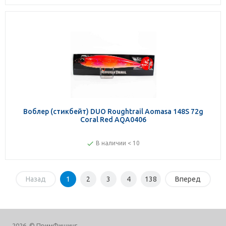
Воблер (стикбейт) DUO Roughtrail Aomasa 148S 72g
Coral Red AQA0406
В наличии < 10
Назад
1
2
3
4
138
Вперед
2026, © ПримФишинг