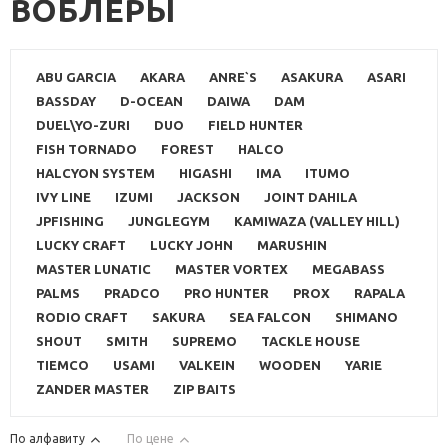
ВОБЛЕРЫ
ABU GARCIA
AKARA
ANRE`S
ASAKURA
ASARI
BASSDAY
D-OCEAN
DAIWA
DAM
DUEL\YO-ZURI
DUO
FIELD HUNTER
FISH TORNADO
FOREST
HALCO
HALCYON SYSTEM
HIGASHI
IMA
ITUMO
IVY LINE
IZUMI
JACKSON
JOINT DAHILA
JPFISHING
JUNGLEGYM
KAMIWAZA (VALLEY HILL)
LUCKY CRAFT
LUCKY JOHN
MARUSHIN
MASTER LUNATIC
MASTER VORTEX
MEGABASS
PALMS
PRADCO
PRO HUNTER
PROX
RAPALA
RODIO CRAFT
SAKURA
SEA FALCON
SHIMANO
SHOUT
SMITH
SUPREMO
TACKLE HOUSE
TIEMCO
USAMI
VALKEIN
WOODEN
YARIE
ZANDER MASTER
ZIP BAITS
По алфавиту
По цене