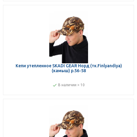
Кепи утепленное SKADI GEAR Норд (тк.Finlyandiya)
(камыш) р.56-58
В наличии > 10