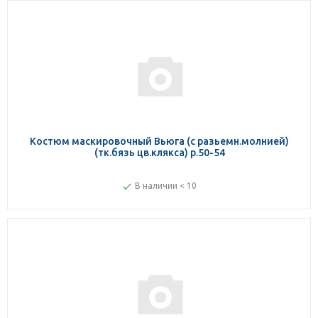
Костюм маскировочный Вьюга (с разьемн.молнией)
(тк.бязь цв.клякса) р.50-54
В наличии < 10