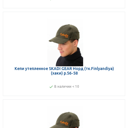
Кепи утепленное SKADI GEAR Норд (тк.Finlyandiya)
(хаки) р.56-58
В наличии < 10