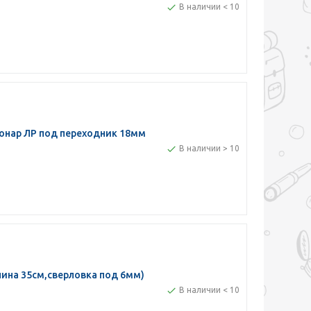
В наличии < 10
онар ЛР под переходник 18мм
В наличии > 10
ина 35см,сверловка под 6мм)
В наличии < 10