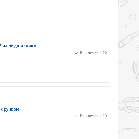
й на подшипнике
В наличии > 20
с ручкой
В наличии < 10