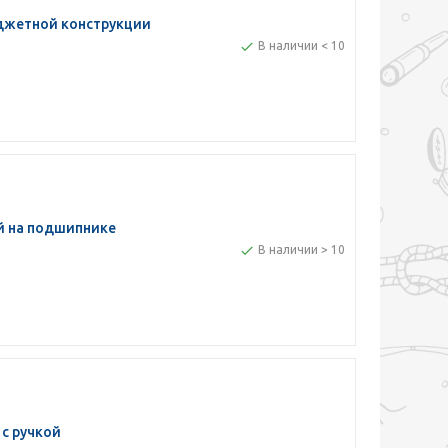
джетной конструкции
В наличии < 10
й на подшипнике
В наличии > 10
с ручкой