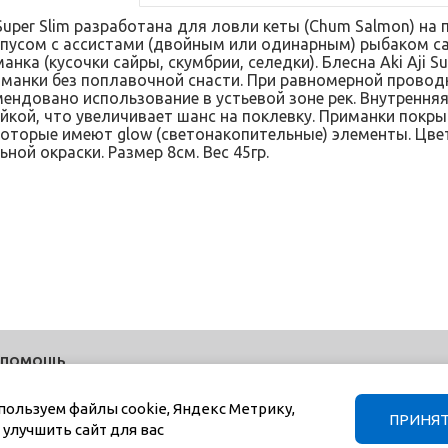
 Super Slim разработана для ловли кеты (Chum Salmon) на
пусом с ассистами (двойным или одинарным) рыбаком с
нка (кусочки сайры, скумбрии, селедки). Блесна Aki Aji S
манки без поплавочной снасти. При равномерной проводке
ендовано использование в устьевой зоне рек. Внутренняя
ейкой, что увеличивает шанс на поклевку. Приманки пок
екоторые имеют glow (светонакопительные) элементы. Цве
ной окраски. Размер 8см. Вес 45гр.
ПОМОЩЬ
Блог
Политика конфиденциальности
пользуем файлы cookie, Яндекс Метрику,
ПРИНЯ
Документы
 улучшить сайт для вас