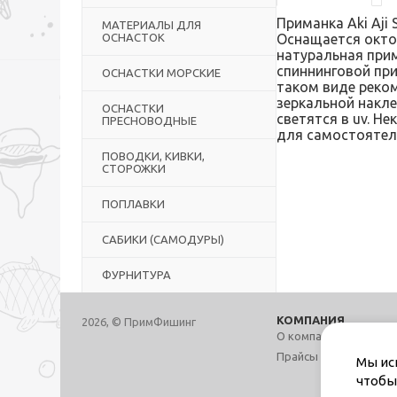
Приманка Aki Aji
МАТЕРИАЛЫ ДЛЯ
ОСНАСТОК
Оснащается окто
натуральная прима
спиннинговой при
ОСНАСТКИ МОРСКИЕ
таком виде реком
зеркальной накл
ОСНАСТКИ
светятся в uv. Н
ПРЕСНОВОДНЫЕ
для самостоятель
ПОВОДКИ, КИВКИ,
СТОРОЖКИ
ПОПЛАВКИ
САБИКИ (САМОДУРЫ)
ФУРНИТУРА
КОМПАНИЯ
2026, © ПримФишинг
О компании
Прайсы и предзаказы
Мы ис
чтобы