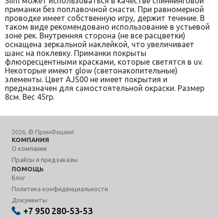
Slim может использоваться в качестве спиннинговой
приманки без поплавочной снасти. При равномерной
проводке имеет собственную игру, держит течение. В
таком виде рекомендовано использование в устьевой
зоне рек. Внутренняя сторона (не все расцветки)
оснащена зеркальной наклейкой, что увеличивает
шанс на поклевку. Приманки покрыты
флюоресцентными красками, которые светятся в uv.
Некоторые имеют glow (светонакопительные)
элементы. Цвет AJS00 не имеет покрытия и
предназначен для самостоятельной окраски. Размер
8см. Вес 45гр.
2026, © ПримФишинг
КОМПАНИЯ
О компании
Прайсы и предзаказы
ПОМОЩЬ
Блог
Политика конфиденциальности
Документы
+7 950 280-53-53