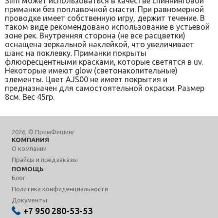
Slim может использоваться в качестве спиннинговой
приманки без поплавочной снасти. При равномерной
проводке имеет собственную игру, держит течение. В
таком виде рекомендовано использование в устьевой
зоне рек. Внутренняя сторона (не все расцветки)
оснащена зеркальной наклейкой, что увеличивает
шанс на поклевку. Приманки покрыты
флюоресцентными красками, которые светятся в uv.
Некоторые имеют glow (светонакопительные)
элементы. Цвет AJS00 не имеет покрытия и
предназначен для самостоятельной окраски. Размер
8см. Вес 45гр.
2026, © ПримФишинг
КОМПАНИЯ
О компании
Прайсы и предзаказы
ПОМОЩЬ
Блог
Политика конфиденциальности
Документы
+7 950 280-53-53